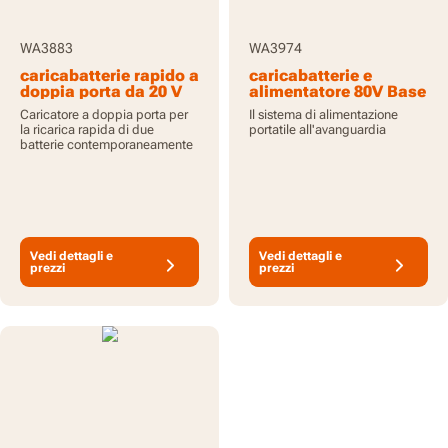
WA3883
WA3974
caricabatterie rapido a
caricabatterie e
doppia porta da 20 V
alimentatore 80V Base
Camp - solo utensile,
Caricatore a doppia porta per
Il sistema di alimentazione
batterie non incluse
la ricarica rapida di due
portatile all'avanguardia
batterie contemporaneamente
Vedi dettagli e
Vedi dettagli e
prezzi
prezzi