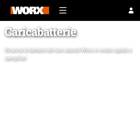
Caricabatterie
Ricarica le batterie dei tuoi utensili Worx in modo rapido e
semplice!