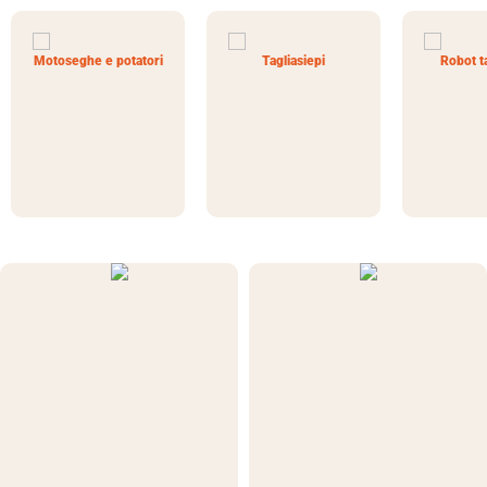
Motoseghe e potatori
Tagliasiepi
Robot t