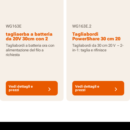
WG163E
WG163E.2
tagliaerba a batteria
Tagliabordi
da 20V 30cm con 2
PowerShare 30 cm 20
batterie da 2,0Ah e
V, batterie incluse
Tagliabordi a batteria ora con
Tagliabordi da 30 cm 20 V – 2-
caricabatterie
alimentazione del filo a
in-1: taglia e rifinisce
richiesta
Vedi dettagli e
Vedi dettagli e
prezzi
prezzi