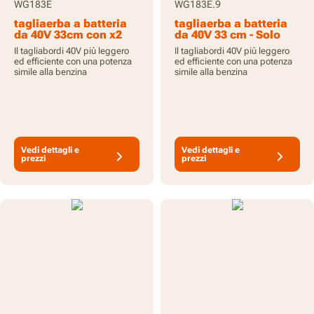
WG183E
WG183E.9
tagliaerba a batteria
tagliaerba a batteria
da 40V 33cm con x2
da 40V 33 cm - Solo
batterie da 2,0Ah e
utensile
Il tagliabordi 40V più leggero
Il tagliabordi 40V più leggero
caricabatterie
ed efficiente con una potenza
ed efficiente con una potenza
simile alla benzina
simile alla benzina
Vedi dettagli e
Vedi dettagli e
prezzi
prezzi