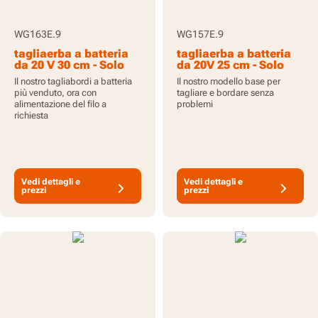
WG163E.9
WG157E.9
tagliaerba a batteria
tagliaerba a batteria
da 20 V 30 cm - Solo
da 20V 25 cm - Solo
utensile
utensile
Il nostro tagliabordi a batteria
Il nostro modello base per
più venduto, ora con
tagliare e bordare senza
alimentazione del filo a
problemi
richiesta
Vedi dettagli e
Vedi dettagli e
prezzi
prezzi