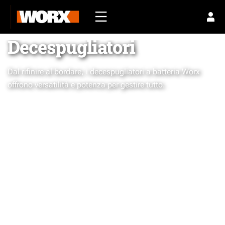
Decespugliatori
Dal rifinire al bordare, i decespugliatori a batteria Worx
offrono versatilità e potenza per gestire tutto.