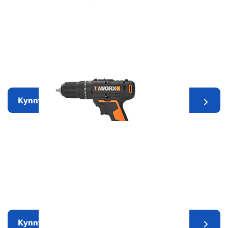
Garðverkfæri
Kynntu þér nánar
Rafmagnsverkfæri
Kynntu þér nánar