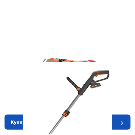
Robotic Lawn Mowers
Kynntu þér nánar