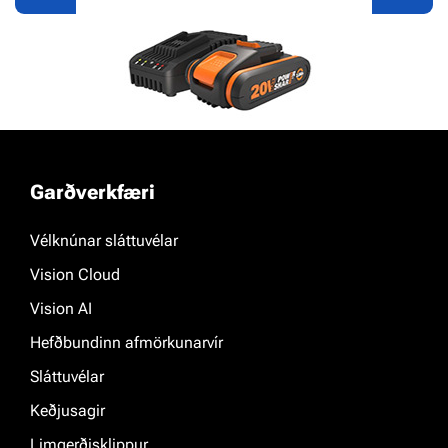
Power Share
Garðverkfæri
Kynntu þér nánar
Vélknúnar sláttuvélar
Vision Cloud
Vision AI
Hefðbundinn afmörkunarvír
Sláttuvélar
Keðjusagir
Limgerðisklippur