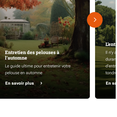
L’ent
Entretien des pelouses à
Il n’y
l’automne
durant
Le guide ultime pour entretenir votre
d’entre
pelouse en automne
tondre
En savoir plus
En sa