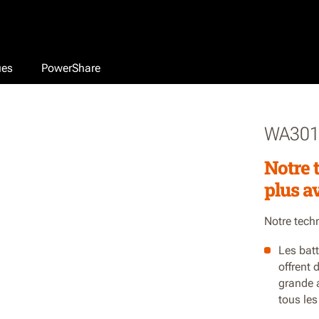
ues
PowerShare
WA301
Notre t
plus a
Notre techn
Les batt
offrent 
grande 
tous les