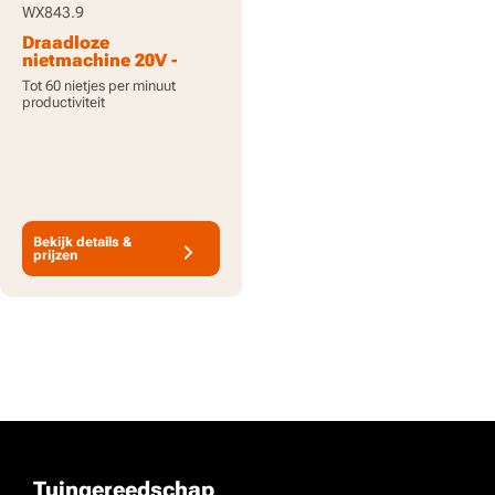
WX843.9
Draadloze
nietmachine 20V -
alleen gereedschap
Tot 60 nietjes per minuut
productiviteit
Bekijk details &
prijzen
Tuingereedschap