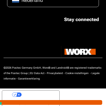
Nederland
Stay connected
©2026 Positec Germany GmbH, Worx® and Landroid® are registered trademarks
of the Positec Group |
EU Data Act
-
Privacybeleid
-
Cookie-instellingen
-
Legale
informatie
-
Garantieverklaring
Uw privacy-opties
Melding bij verzameling