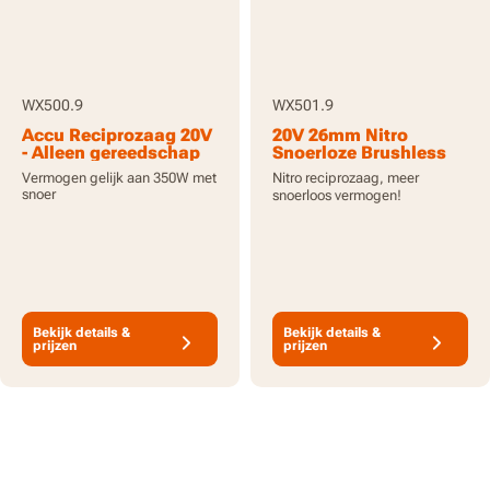
WX500.9
WX501.9
Accu Reciprozaag 20V
20V 26mm Nitro
- Alleen gereedschap
Snoerloze Brushless
Reciprozaag - Alleen
Vermogen gelijk aan 350W met
Nitro reciprozaag, meer
gereedschap
snoer
snoerloos vermogen!
Bekijk details &
Bekijk details &
prijzen
prijzen