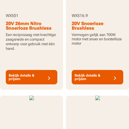
WX501
WX516.9
20V 26mm Nitro
20V Snoerloze
Snoerloze Brushless
Brushless
Reciprozaag met
Reciprozaag - Alleen
Een reciprozaag met krachtige
Vermogen gelijk aan 700W
2.0Ah Batterij en Lader
gereedschap
motor met snoer en borstelloze
zaagsnede en compact
motor
ontwerp voor gebruik met één
hand.
Bekijk details &
Bekijk details &
prijzen
prijzen