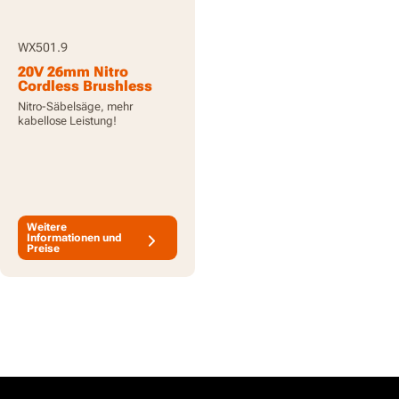
WX501.9
20V 26mm Nitro
Cordless Brushless
Stichsäge - nur
Nitro-Säbelsäge, mehr
Werkzeug
kabellose Leistung!
Weitere
Informationen und
Preise