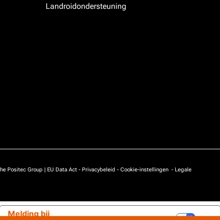
Landroidondersteuning
he Positec Group |
EU Data Act
-
Privacybeleid
-
Cookie-instellingen
-
Legale
Melding bij
Uw privacy-opties