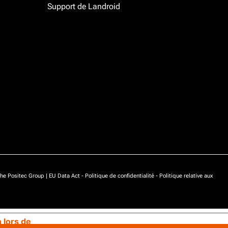
Support de Landroid
he Positec Group |
EU Data Act
-
Politique de confidentialité
-
Politique relative aux
n lors de
Vos choix en matière de confidentialité