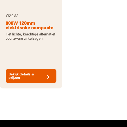
WX437
800W 120mm
elektrische compacte
handzaag Worxsaw XL
Het lichte, krachtige alternatief
voor zware cirkelzagen.
Bekijk details &
prijzen