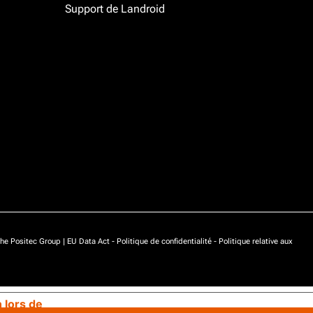
Support de Landroid
he Positec Group |
EU Data Act
-
Politique de confidentialité
-
Politique relative aux
n lors de
Vos choix en matière de confidentialité