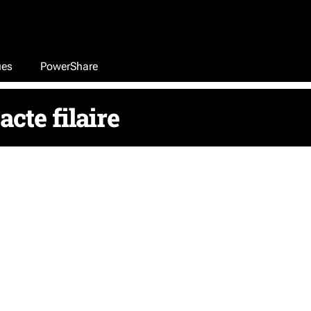
ues
PowerShare
acte filaire