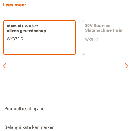
550 en 0-1.800 RPM
Lees meer
20V Boor- en
Idem als WX372,
Slagmachine Twin
alleen gereedschap
Pack
WX372.9
WX902
Productbeschrijving
Belangrijkste kenmerken