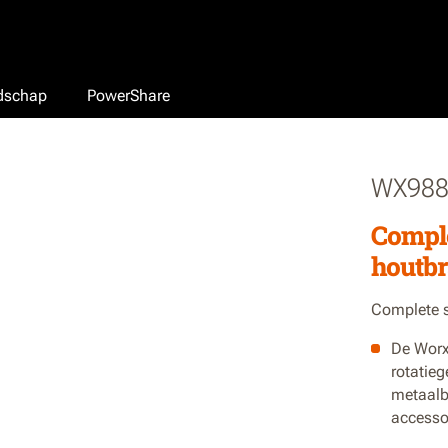
edschap
PowerShare
WX98
Comple
houtbr
Complete s
De Worx
rotatie
metaalb
accessoi