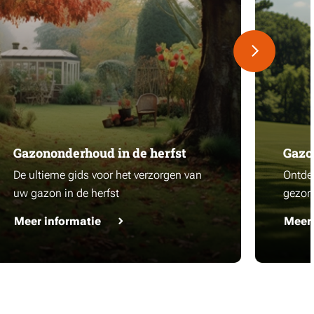
Gazononderhoud in de herfst
Gazo
De ultieme gids voor het verzorgen van
Ontdek
uw gazon in de herfst
gezon
Meer informatie
Meer 