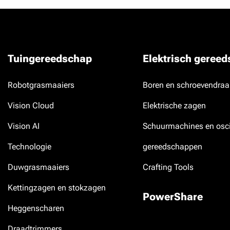
Tuingereedschap
Elektrisch geree
Robotgrasmaaiers
Boren en schroevendraa
Vision Cloud
Elektrische zagen
Vision AI
Schuurmachines en osci
Technologie
gereedschappen
Duwgrasmaaiers
Crafting Tools
Kettingzagen en stokzagen
PowerShare
Heggenscharen
Draadtrimmers