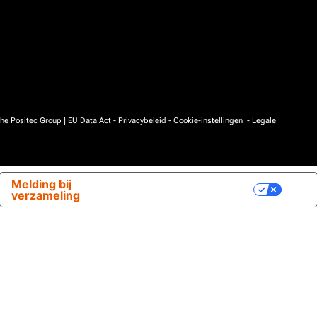
he Positec Group |
EU Data Act
-
Privacybeleid
-
Cookie-instellingen
-
Legale
Melding bij
Uw privacy-opties
verzameling