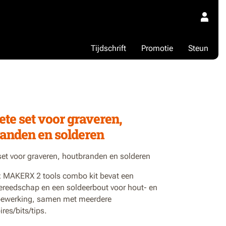
Tijdschrift
Promotie
Steun
8
te set voor graveren,
anden en solderen
et voor graveren, houtbranden en solderen
 MAKERX 2 tools combo kit bevat een
gereedschap en een soldeerbout voor hout- en
ewerking, samen met meerdere
res/bits/tips.