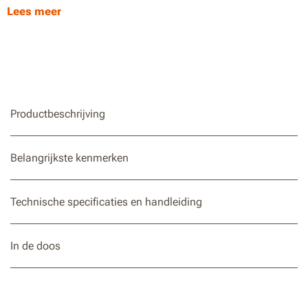
Lees meer
Aanpasbare indeling:
Met een lengte van 50 meter kun je
een grens creëren die perfect past bij de vorm en grootte
van je gazon.
Productbeschrijving
Belangrijkste kenmerken
Technische specificaties en handleiding
In de doos