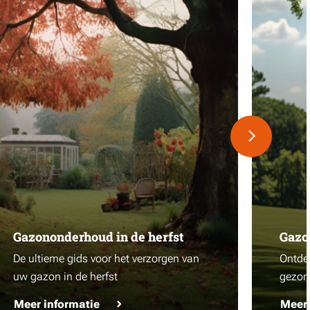
Gazononderhoud in de herfst
Gazo
De ultieme gids voor het verzorgen van
Ontdek
uw gazon in de herfst
gezon
Meer informatie
Meer 