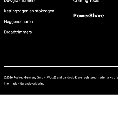
Duwgrasmaaiers
Crafting Tools
Kettingzagen en stokzagen
PowerShare
Heggenscharen
Draadtrimmers
©2026 Positec Germany GmbH, Worx® and Landroid® are registered trademarks of t
informatie
-
Garantieverklaring