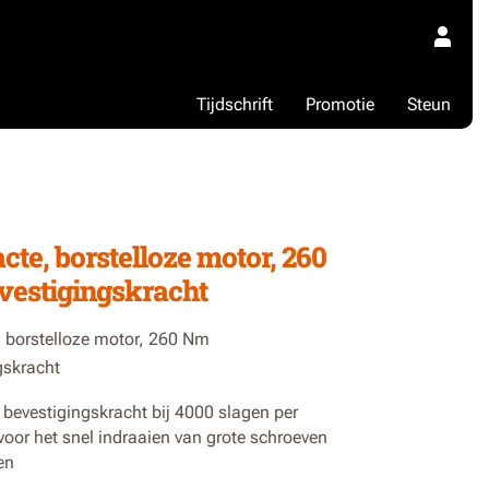
Tijdschrift
Promotie
Steun
1
te, borstelloze motor, 260
estigingskracht
borstelloze motor, 260 Nm
gskracht
bevestigingskracht bij 4000 slagen per
voor het snel indraaien van grote schroeven
en