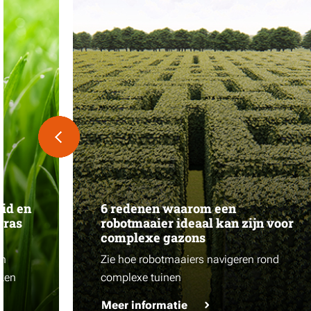
id en
6 redenen waarom een
gras
robotmaaier ideaal kan zijn voor
complexe gazons
en
Zie hoe robotmaaiers navigeren rond
iken
complexe tuinen
Meer informatie