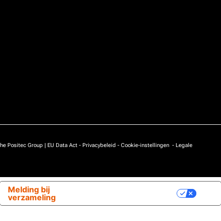
he Positec Group |
EU Data Act
-
Privacybeleid
-
Cookie-instellingen
-
Legale
Melding bij
Uw privacy-opties
verzameling