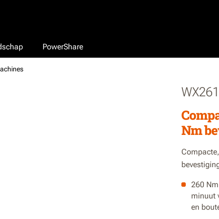
edschap
PowerShare
machines
WX26
Compac
Nm bev
Compacte, 
bevestigin
260 Nm 
minuut 
en bout