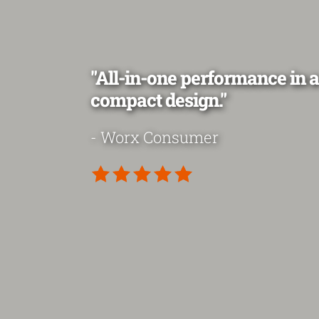
"All-in-one performance in a
compact design."
- Worx Consumer