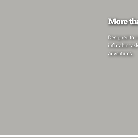
More th
Designed to in
inflatable tas
adventures.