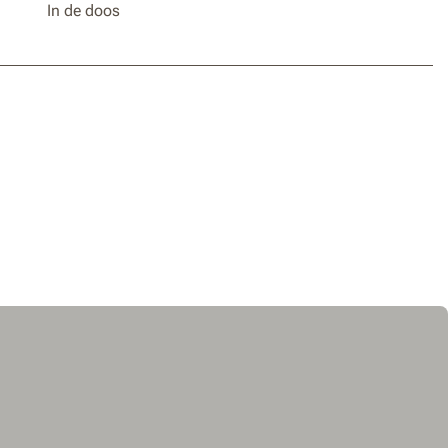
Worx-gereedschap van stroom te voorzien –
In de doos
V of 80V. Meer vermogen nodig? Voeg
meer accu’s toe.