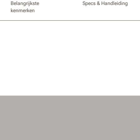
Belangrijkste
Specs & Handleiding
om elk 
kenmerken
20V, 40
gewoon 