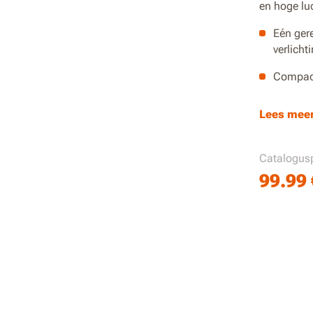
en hoge lu
Eén ger
verlicht
Compact
Tot 10,
Lees mee
luchtst
Opbergr
Catalogusp
Dubbele
99.99
lage dr
Digitaal
regelen
Rolkooi
gebruik
PowerSh