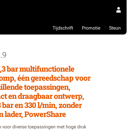
Tijdschrift
Promotie
Steun
.9
,3 bar multifunctionele
omp, één gereedschap voor
illende toepassingen,
t en draagbaar ontwerp,
3 bar en 330 l/min, zonder
n lader, PowerShare
voor diverse toepassingen met hoge druk