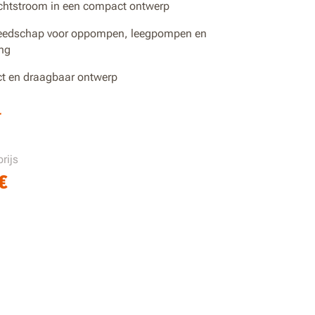
chtstroom in een compact ontwerp
eedschap voor oppompen, leegpompen en
ing
 en draagbaar ontwerp
3 bar hoge druk en 330 l/min hoge
r
room
uimte voor accessoires aan boord
rijs
 oppoortpoorten: uitgangen voor hoge en
€
uk om verschillende items op te pompen
 display voor het bewaken van druk en het
 van vermogen, modi en verlichting
-ontwerp houdt de pomp stabiel tijdens
 en voorkomt kantelen
are-accusysteem: Combineer 20V-accu’s