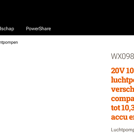
edschap
PowerShare
chtpompen
WX098
20V 10
luchtp
versch
compac
tot 10,
accu e
Luchtpomp 