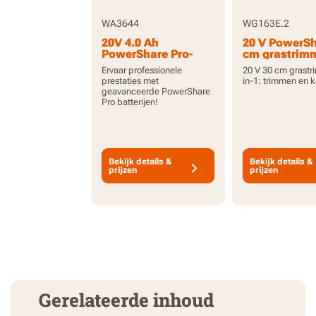
WA3644
WG163E.2
20V 4.0 Ah
20 V PowerSh
PowerShare Pro-
cm grastrimm
accu met hoge
inclusief batt
Ervaar professionele
20 V 30 cm grastr
capaciteit en
prestaties met
in-1: trimmen en 
indicator
geavanceerde PowerShare
Pro batterijen!
Bekijk details &
Bekijk details &
prijzen
prijzen
Gerelateerde inhoud