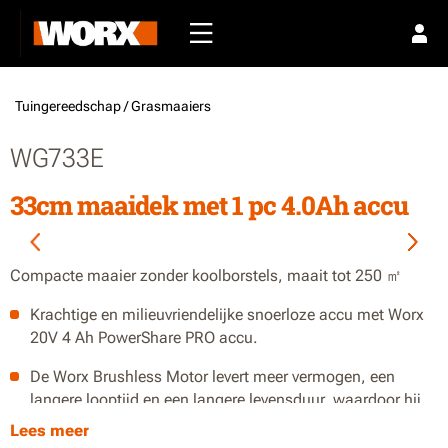
Tuingereedschap /
Grasmaaiers
WG733E
33cm maaidek met 1 pc 4.0Ah accu
Compacte maaier zonder koolborstels, maait tot 250 ㎡
Krachtige en milieuvriendelijke snoerloze accu met Worx
20V 4 Ah PowerShare PRO accu.
De Worx Brushless Motor levert meer vermogen, een
langere looptijd en een langere levensduur, waardoor hij
beter presteert dan een kleine tuin van 150 tot 250㎡.
Lees meer