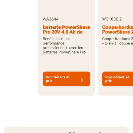
WA3644
WG163E.2
batterie PowerShare
Coupe-bordu
Pro 20V 4,0 Ah de
PowerShare 2
grande capacité
cm, batteries
Bénéficiez d'une
Coupe-bordures 2
avec indicateur
incluses
performance
– 2-en-1 : coupe et
professionnelle avec les
batteries PowerShare Pro !
Voir détails et
Voir détails et
prix
prix