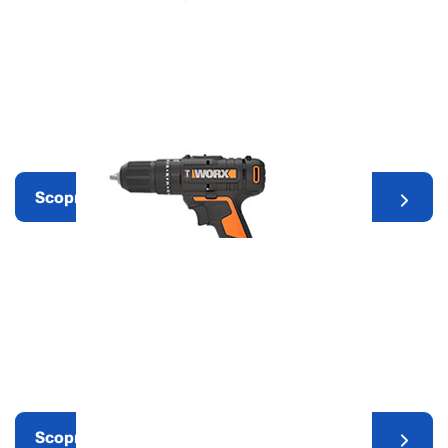
Attrezzi da giardino
Scopri di più
Elettroutensili
Scopri di più