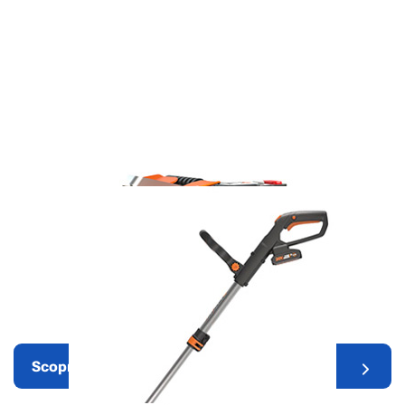
Robot rasaerba
Scopri di più