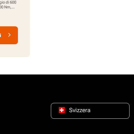
gio di 600
800 Nm,
la luce
ia da 4,0
i
Svizzera