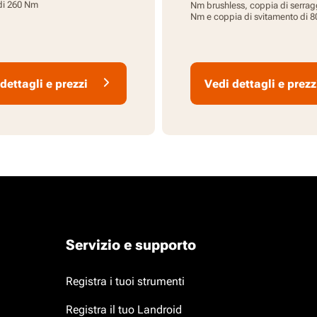
di 260 Nm
Nm brushless, coppia di serrag
Nm e coppia di svitamento di 
design compatto e leggero, trip
LED, motore brushless, 1 batter
Ah inclusa, PowerShare
dettagli e prezzi
Vedi dettagli e prezz
Servizio e supporto
Registra i tuoi strumenti
Registra il tuo Landroid