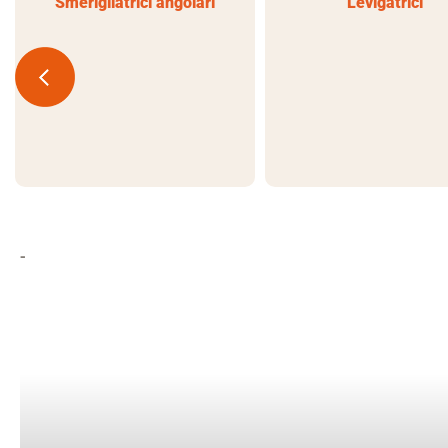
Smerigliatrici angolari
Levigatrici
-