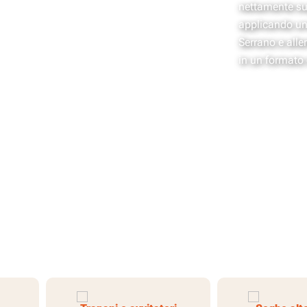
nettamente sup
applicando una
Serrano e alle
in un formato