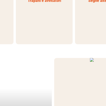
Trapani e avvitatori
Seghe alt