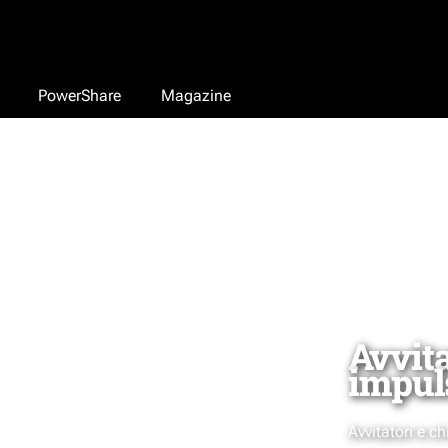
PowerShare
Magazine
Avvita
impul
Avvitatori e c