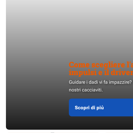
Come scegliere l'
impulsi e il drive
Guidare i dadi vi fa impazzire?
nostri cacciaviti.
Scopri di più