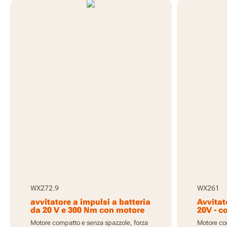
WX272.9
WX261
avvitatore a impulsi a batteria
Avvitat
da 20 V e 300 Nm con motore
20V - c
brushless - Solo utensile
caricab
Motore compatto e senza spazzole, forza
Motore com