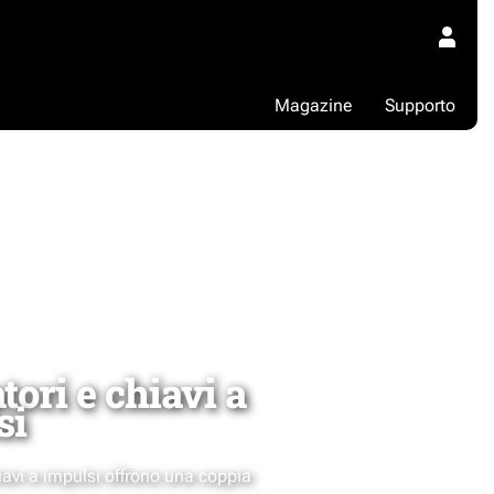
Magazine
Supporto
tori e chiavi a
si
hiavi a impulsi offrono una coppia