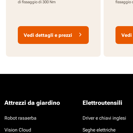
di fissaggio di 300 Nm
fissaggio 
Vedi dettagli e prezzi
Vedi 
Attrezzi da giardino
Elettroutensili
Robot rasaerba
Driver e chiavi inglesi
Vision Cloud
Seghe elettriche