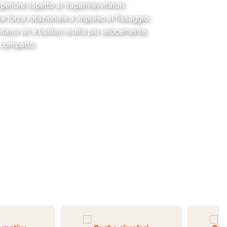
eriore rispetto ai trapani/avvitatori
 forza rotazionale a impulso al fissaggio.
ntano viti e bulloni molto più velocemente,
 compatto.