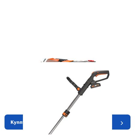
Robotic Lawn Mowers
Kynntu þér nánar