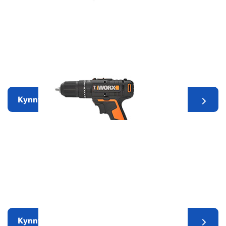
Garðverkfæri
Kynntu þér nánar
Rafmagnsverkfæri
Kynntu þér nánar