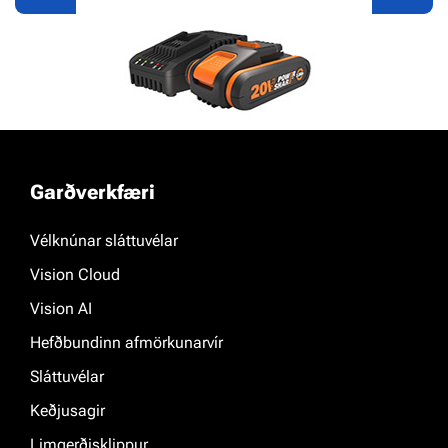
Power Share
Garðverkfæri
Kynntu þér nánar
Vélknúnar sláttuvélar
Vision Cloud
Vision AI
Hefðbundinn afmörkunarvír
Sláttuvélar
Keðjusagir
Limgerðisklippur