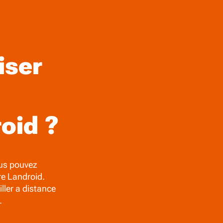
iser
oid ?
ous pouvez
re Landroid.
ler a distance
.