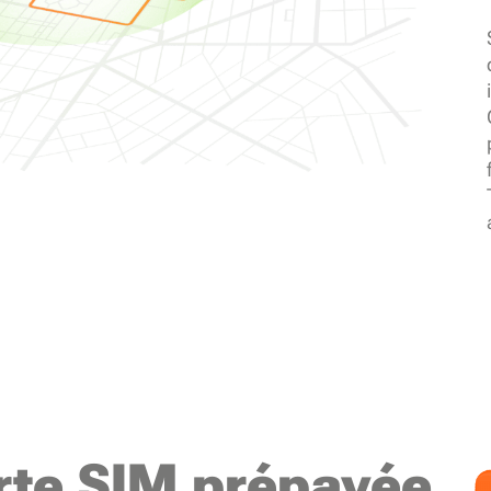
rte SIM prépayée