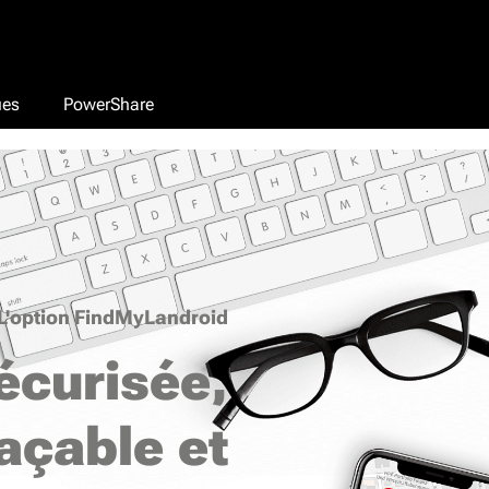
ues
PowerShare
L'option FindMyLandroid
écurisée,
raçable et