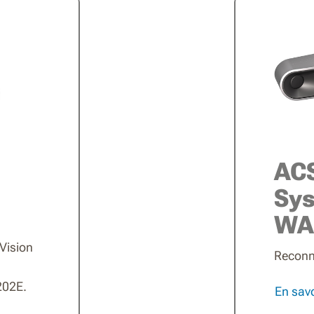
ACS
Sy
WA
 Vision
Reconna
202E.
En savo