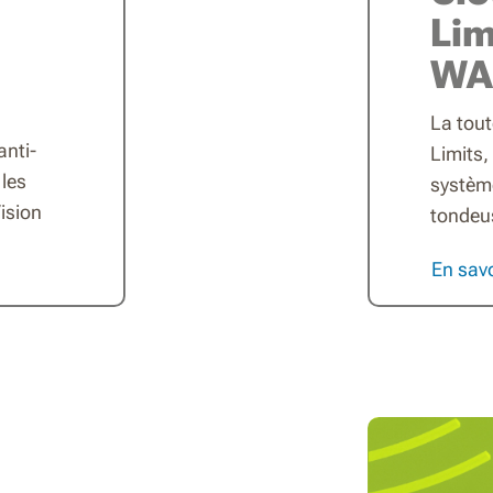
Lim
WA
La tout
anti-
Limits
les
système
ision
tondeus
En savo