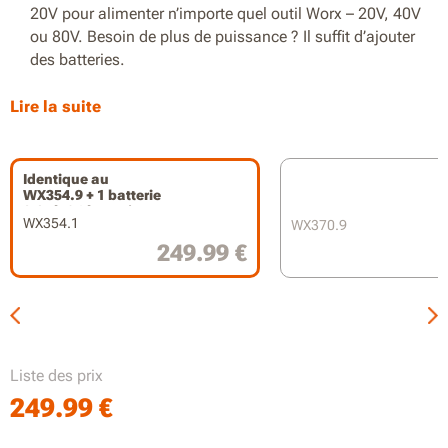
20V pour alimenter n’importe quel outil Worx – 20V, 40V
ou 80V. Besoin de plus de puissance ? Il suffit d’ajouter
des batteries.
Technologie Active Hammer pour plus de puissance
Lire la suite
Fonctions 3-en-1 : vissage, perçage et perçage à
percussion
Identique au
WX354.9 + 1 batterie
Moteur brushless pour une autonomie prolongée et une
2.0Ah &1 batterie
efficacité maximale
WX354.1
WX370.9
4.0Ah et chargeur
249.99 €
Couple puissant de 60 Nm pour visser de gros éléments
de fixation
Réglage du couple sur 18+1+1 positions
Mandrin robuste de 13 mm tout en métal pour un
Liste des prix
transfert de couple optimal
249.99
€
Réglage variable à 2 vitesses