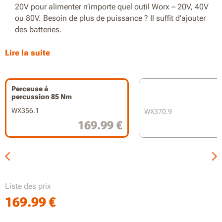
20V pour alimenter n’importe quel outil Worx – 20V, 40V
ou 80V. Besoin de plus de puissance ? Il suffit d’ajouter
des batteries.
Jusqu’à 85 Nm de couple
Lire la suite
Perçage et vissage rapides jusqu’à 2 200 tr/min et 33 000
cps
Perceuse à
percussion 85 Nm
Longueur compacte de 171 mm pour les espaces
20V, 1 batterie 4,0
restreints
WX356.1
WX370.9
Ah
169.99 €
Design léger
Moteur brushless 2.0 pour une puissance maximale dans
un format compact
Mandrin tout métal robuste de 13 mm pour maintenir les
Liste des prix
embouts en toute sécurité
169.99
€
LED intégrée pour éclairer les zones sombres