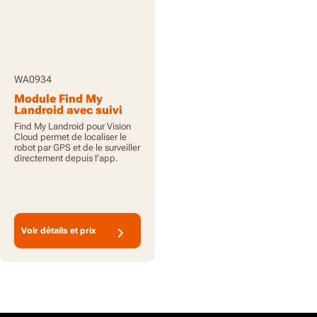
WA0934
Module Find My
Landroid avec suivi
GPS pour Vision Cloud
Find My Landroid pour Vision
Cloud permet de localiser le
robot par GPS et de le surveiller
directement depuis l’app.
Voir détails et prix