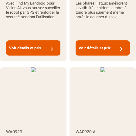
GPS pour Vision AI
l’obscurité avec Vision
Avec Find My Landroid pour
Les phares FiatLux améliorent
Cloud 4WD
Vision AI, vous pouvez surveiller
la visibilité et aident le robot à
le robot par GPS et renforcer la
tondre plus sûrement même
sécurité pendant l’utilisation.
après le coucher du soleil.
Voir détails et prix
Voir détails et prix
WA0920
WA0920.A