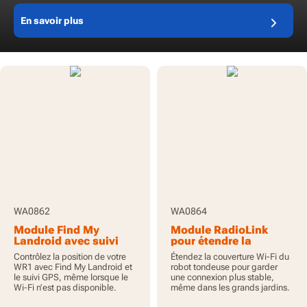
En savoir plus
WA0862
WA0864
Module Find My
Module RadioLink
Landroid avec suivi
pour étendre la
GPS pour WR1
connexion Wi-Fi
Contrôlez la position de votre
Étendez la couverture Wi-Fi du
WR1 avec Find My Landroid et
robot tondeuse pour garder
le suivi GPS, même lorsque le
une connexion plus stable,
Wi-Fi n’est pas disponible.
même dans les grands jardins.