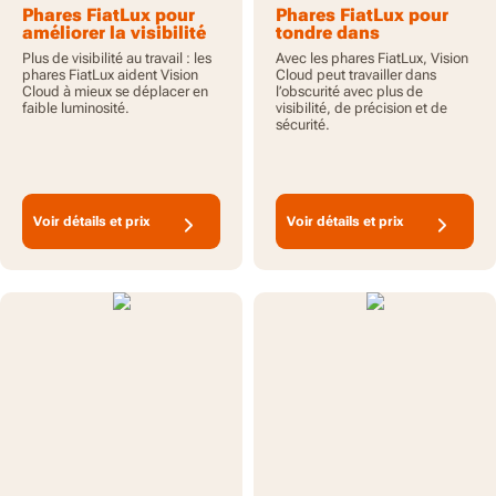
Phares FiatLux pour
Phares FiatLux pour
améliorer la visibilité
tondre dans
avec Vision Cloud
l’obscurité avec Vision
Plus de visibilité au travail : les
Avec les phares FiatLux, Vision
Cloud
phares FiatLux aident Vision
Cloud peut travailler dans
Cloud à mieux se déplacer en
l’obscurité avec plus de
faible luminosité.
visibilité, de précision et de
sécurité.
Voir détails et prix
Voir détails et prix