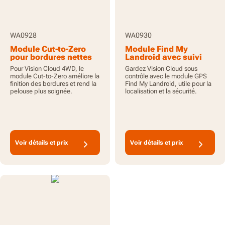
WA0928
WA0930
Module Cut-to-Zero
Module Find My
pour bordures nettes
Landroid avec suivi
Vision Cloud 4WD
GPS pour Vision Cloud
Pour Vision Cloud 4WD, le
Gardez Vision Cloud sous
module Cut-to-Zero améliore la
contrôle avec le module GPS
finition des bordures et rend la
Find My Landroid, utile pour la
pelouse plus soignée.
localisation et la sécurité.
Voir détails et prix
Voir détails et prix