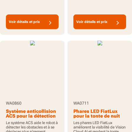
Voir détails et prix
Voir détails et prix
WA0860
WA0711
Système anticollision
Phares LED FiatLux
ACS pour la détection
pour la tonte de nuit
des obstacles
avec Vision Cloud AI
Le système ACS aide le robot à
Les phares LED FiatLux
détecter les obstacles et à se
améliorent la visibilité de Vision
déplacer plus sûrement
Cloud AI et rendent la tonte