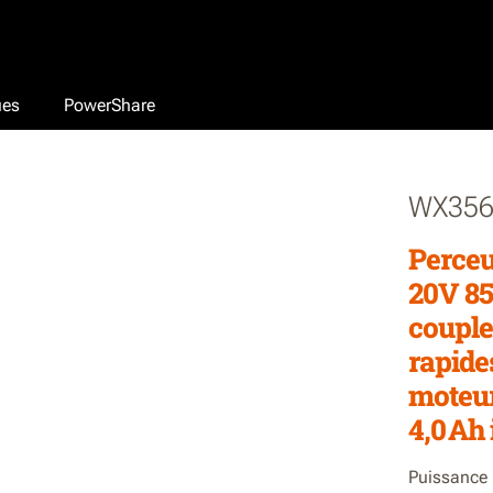
ues
PowerShare
WX35
Perceu
20V 85
couple
rapide
moteur
4,0 Ah
Puissance 