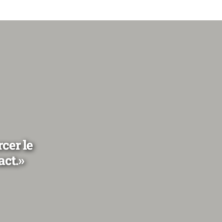
cer le
act.»