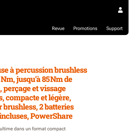
Revue
Promotions
Support
6
se à percussion brushless
 Nm, jusqu’à 85 Nm de
, perçage et vissage
s, compacte et légère,
 brushless, 2 batteries
 incluses, PowerShare
ultime dans un format compact