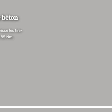
 béton
isse les tire-
e 85 Nm.