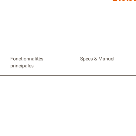
LED int
18+1+1 
Poignée 
optimal
2 vitess
Rangeme
Fonctionnalités
Specs & Manuel
principales