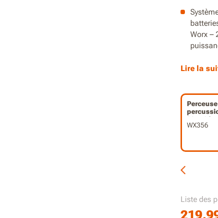
Système
batterie
Worx – 
puissanc
Jusqu’à
Lire la sui
Perçage 
000 cps
Perceuse
percussi
Longueu
20V, 2 ba
restrein
WX356
Ah
Design 
Moteur 
dans un
Mandrin
Liste des p
mainteni
219.9