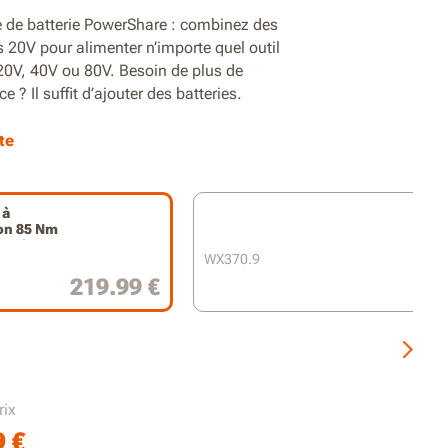
 de batterie PowerShare : combinez des
s 20V pour alimenter n’importe quel outil
20V, 40V ou 80V. Besoin de plus de
e ? Il suffit d’ajouter des batteries.
 85 Nm de couple
te
et vissage rapides jusqu’à 2 200 tr/min et 33
 à
on 85 Nm
r compacte de 171 mm pour les espaces
tteries 4,0
ts
WX370.9
219.99 €
léger
brushless 2.0 pour une puissance maximale
 format compact
 tout métal robuste de 13 mm pour
rix
r les embouts en toute sécurité
9
€