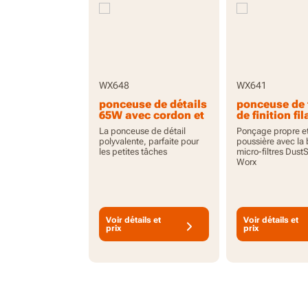
WX648
WX641
ponceuse de détails
ponceuse de f
65W avec cordon et
de finition fil
accessoires
250W 90x18
La ponceuse de détail
Ponçage propre e
polyvalente, parfaite pour
poussière avec la 
les petites tâches
micro-filtres Dus
Worx
Voir détails et
Voir détails et
prix
prix