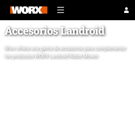
Accesorios Landroid
Worx ofrece una gama de accesorios para complementar
los productos WORX Landroid Robot Mower.