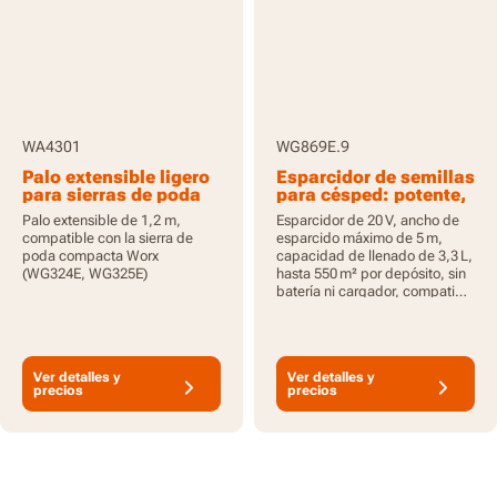
WA4301
WG869E.9
Palo extensible ligero
Esparcidor de semillas
para sierras de poda
para césped: potente,
de diseño ligero y
Palo extensible de 1,2 m,
Esparcidor de 20 V, ancho de
portátil
compatible con la sierra de
esparcido máximo de 5 m,
poda compacta Worx
capacidad de llenado de 3,3 L,
(WG324E, WG325E)
hasta 550 m² por depósito, sin
batería ni cargador, compatible
con PowerShare.
Ver detalles y
Ver detalles y
precios
precios