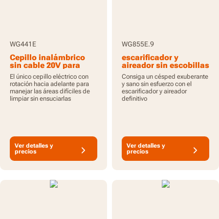
WG441E
WG855E.9
Cepillo inalámbrico
escarificador y
sin cable 20V para
aireador sin escobillas
limpieza de
40V sin cable - Sólo
El único cepillo eléctrico con
Consiga un césped exuberante
superficies múltiples
herramienta
rotación hacia adelante para
y sano sin esfuerzo con el
en patios con batería
manejar las áreas difíciles de
escarificador y aireador
de 2,0Ah y cargador
limpiar sin ensuciarlas
definitivo
Ver detalles y
Ver detalles y
precios
precios