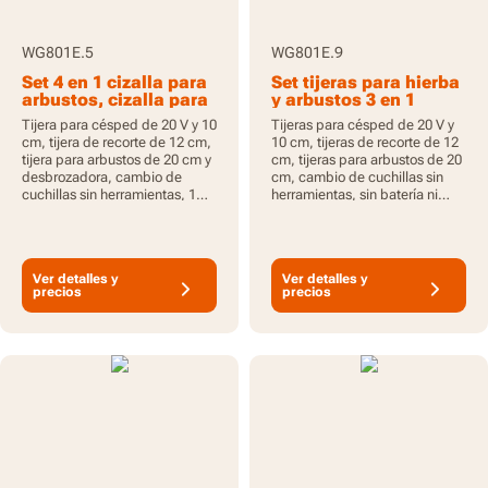
WG801E.5
WG801E.9
Set 4 en 1 cizalla para
Set tijeras para hierba
arbustos, cizalla para
y arbustos 3 en 1
hierba y desbrozadora
Tijera para césped de 20 V y 10
Tijeras para césped de 20 V y
cm, tijera de recorte de 12 cm,
10 cm, tijeras de recorte de 12
tijera para arbustos de 20 cm y
cm, tijeras para arbustos de 20
desbrozadora, cambio de
cm, cambio de cuchillas sin
cuchillas sin herramientas, 1
herramientas, sin batería ni
batería de 2,0 Ah incluida,
cargador, PowerShare
PowerShare
Ver detalles y
Ver detalles y
precios
precios