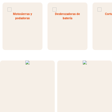
Motosierras y
Desbrozadoras de
Cort
podadoras
batería