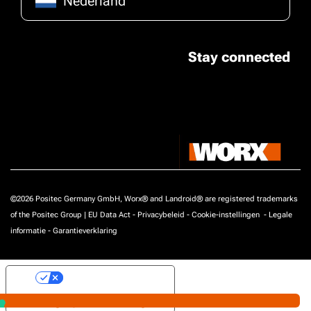
Nederland
Stay connected
©2026 Positec Germany GmbH, Worx® and Landroid® are registered trademarks
of the Positec Group |
EU Data Act
-
Privacybeleid
-
Cookie-instellingen
-
Legale
informatie
-
Garantieverklaring
Uw privacy-opties
Melding bij verzameling