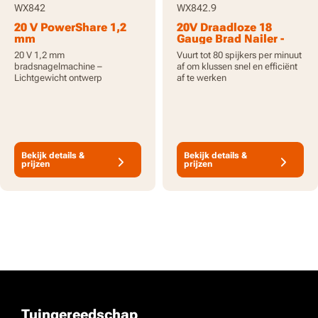
WX842
WX842.9
20 V PowerShare 1,2
20V Draadloze 18
mm
Gauge Brad Nailer -
bradsnagelmachine,
Alleen gereedschap
20 V 1,2 mm
Vuurt tot 80 spijkers per minuut
inclusief accu’s
bradsnagelmachine –
af om klussen snel en efficiënt
Lichtgewicht ontwerp
af te werken
Bekijk details &
Bekijk details &
prijzen
prijzen
Tuingereedschap