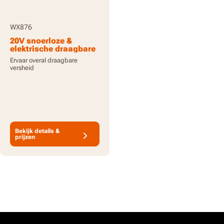
WX876
20V snoerloze &
elektrische draagbare
koelkast/vriezer met
Ervaar overal draagbare
x2 4.0Ah batterijen en
versheid
oplader
Bekijk details &
prijzen