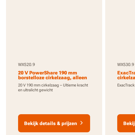
WX520.9
WX530.9
20 V PowerShare 190 mm
ExacTr
borstelloze cirkelzaag, alleen
cirkelz
body
gereed
20 V 190 mm cirkelzaag – Ultieme kracht
ExacTrack
en ultralicht gewicht
Bekijk details & prijzen
Bekij