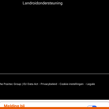
Landroidondersteuning
he Positec Group |
EU Data Act
-
Privacybeleid
-
Cookie-instellingen
-
Legale
Melding bij
Uw privacy-opties