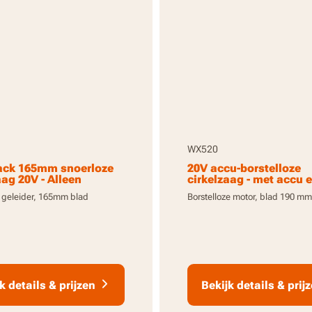
WX520
ack 165mm snoerloze
20V accu-borstelloze
aag 20V - Alleen
cirkelzaag - met accu 
schap
oplader
 geleider, 165mm blad
Borstelloze motor, blad 190 mm
k details & prijzen
Bekijk details & prij