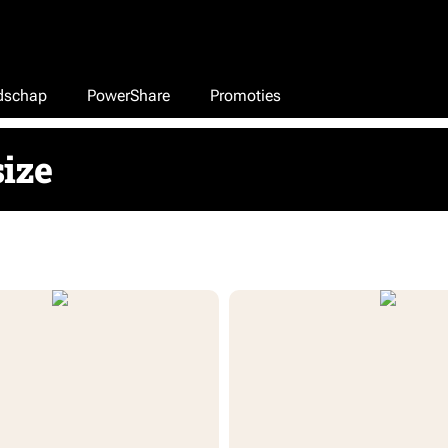
edschap
PowerShare
Promoties
size