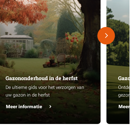
Gazononderhoud in de herfst
Gazo
De ultieme gids voor het verzorgen van
Ontdek
uw gazon in de herfst
gezon
Meer informatie
Meer 