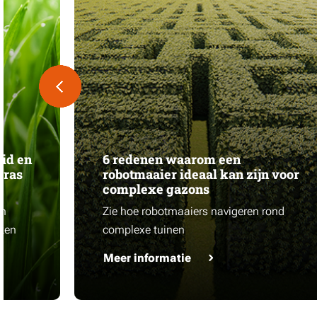
id en
6 redenen waarom een
gras
robotmaaier ideaal kan zijn voor
complexe gazons
en
Zie hoe robotmaaiers navigeren rond
iken
complexe tuinen
Meer informatie