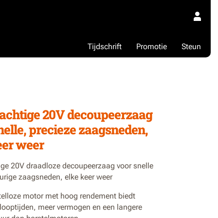
Tijdschrift
Promotie
Steun
2
achtige 20V decoupeerzaag
nelle, precieze zaagsneden,
eer weer
ige 20V draadloze decoupeerzaag voor snelle
rige zaagsneden, elke keer weer
telloze motor met hoog rendement biedt
 looptijden, meer vermogen en een langere