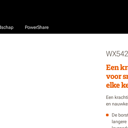
edschap
PowerShare
WX54
Een kr
voor s
elke k
Een kracht
en nauwkeu
De bors
langere