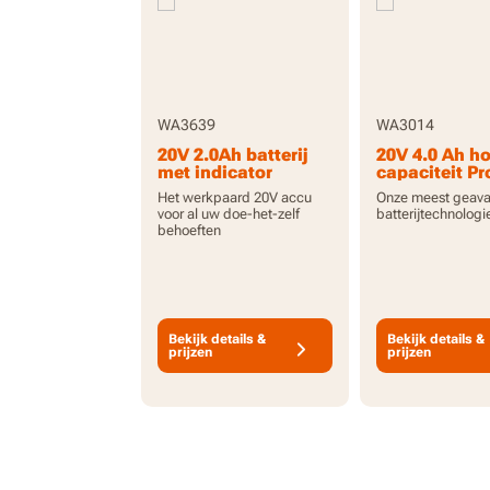
WA3639
WA3014
20V 2.0Ah batterij
20V 4.0 Ah h
met indicator
capaciteit Pr
batterij met
Het werkpaard 20V accu
Onze meest geav
indicator
voor al uw doe-het-zelf
batterijtechnologi
behoeften
Bekijk details &
Bekijk details &
prijzen
prijzen