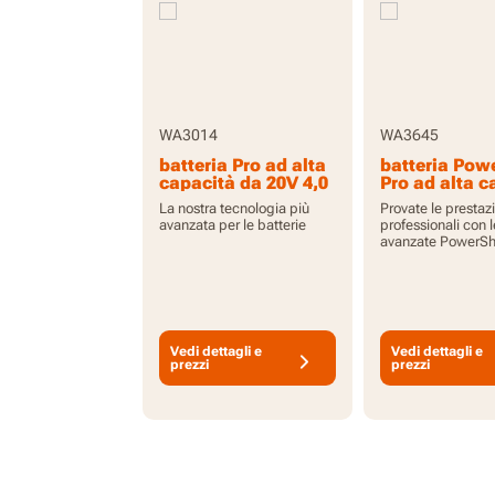
WA3014
WA3645
batteria Pro ad alta
batteria Pow
capacità da 20V 4,0
Pro ad alta c
Ah con indicatore
da 20V 5,0 A
La nostra tecnologia più
Provate le prestaz
indicatore
avanzata per le batterie
professionali con l
avanzate PowerSh
Vedi dettagli e
Vedi dettagli e
prezzi
prezzi