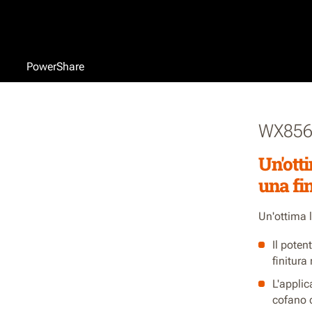
PowerShare
WX856
Un'otti
una fin
Un'ottima l
Il poten
finitura
L'applic
cofano 