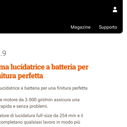
Magazine
Supporto
.9
ma lucidatrice a batteria per
itura perfetta
ucidatrice a batteria per una finitura perfetta
te motore da 3.000 giri/min assicura una
 rapida e senza problemi.
atore di lucidatura full-size da 254 mm e il
completano qualsiasi lavoro in modo più