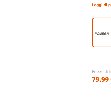
rapido 
Leggi di p
Progett
un uso 
L'azione
senza vo
WX856.9
Le dimen
consent
Utensile
L'utensi
PowerSha
batteri
Prezzo di l
79.99