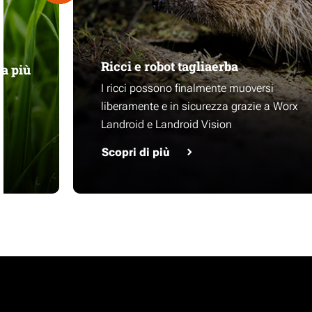
Ricci e robot tagliaerba
ba più
I ricci possono finalmente muoversi
r
liberamente e in sicurezza grazie a Worx
o
Landroid e Landroid Vision
Scopri di più