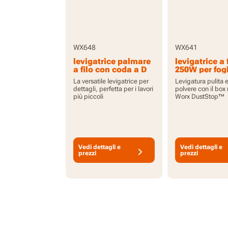
WX648
WX641
levigatrice palmare
levigatrice a 
a filo con coda a D
250W per fogl
da 65 W per dettagli
finitura 90x
La versatile levigatrice per
Levigatura pulita 
con accessori
dettagli, perfetta per i lavori
polvere con il box m
più piccoli
Worx DustStop™
Vedi dettagli e
Vedi dettagli e
prezzi
prezzi