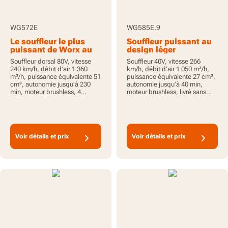
WG572E
WG585E.9
Le souffleur le plus
Souffleur puissant au
puissant de Worx au
design léger
format dorsal
Souffleur dorsal 80V, vitesse
Souffleur 40V, vitesse 266
240 km/h, débit d’air 1 360
km/h, débit d’air 1 050 m³/h,
m³/h, puissance équivalente 51
puissance équivalente 27 cm³,
cm³, autonomie jusqu’à 230
autonomie jusqu’à 40 min,
min, moteur brushless, 4
moteur brushless, livré sans
batteries 20V 4,0 Ah incluses,
batterie ni chargeur,
PowerShare
PowerShare
Voir détails et prix
Voir détails et prix