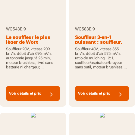
WG543E.9
WG583E.9
Le souffleur le plus
Souffleur 3-en-1
léger de Worx
puissant : souffleur,
aspirateur, broyeur
Souffleur 20V, vitesse 209
Souffleur 40V, vitesse 355
km/h, débit d’air 696 m³/h,
km/h, débit d’air 575 m³/h,
autonomie jusqu’à 25 min,
ratio de mulching 12:1,
moteur brushless, livré sans
souffleur/aspirateur/broyeur
batterie ni chargeur,
sans outil, moteur brushless,
PowerShare
livré sans batterie ni chargeur,
PowerShare
Voir détails et prix
Voir détails et prix