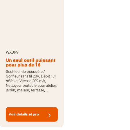
WX099
Un seul outil puissant
pour plus de 16
usages
Souffleur de poussière /
Gonfleur sans fil 20V, Débit 1,1
m³/min, Vitesse 209 m/s,
Nettoyeur portable pour atelier,
jardin, maison, terrasse,
compact et léger, Batterie 20V
2Ah et chargeur inclus,
PowerShare
Voir détails et prix