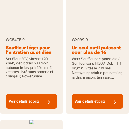
WG547E.9
WX099.9
Souffleur léger pour
Un seul outil puissant
l’entretien quotidien
pour plus de 16
usages
Souffleur 20V, vitesse 120
Worx Souffleur de poussière /
km/h, débit d’air 600 m³/h,
Gonfleur sans fil 20V, Débit 1,1
autonomie jusqu’à 20 min, 2
m³/min, Vitesse 209 m/s,
vitesses, livré sans batterie ni
Nettoyeur portable pour atelier,
chargeur, PowerShare
jardin, maison, terrasse,
compact et léger, sans batterie
ni chargeur, PowerShare
Voir détails et prix
Voir détails et prix