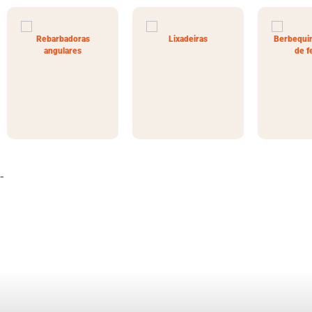
Rebarbadoras
Lixadeiras
Berbequin
angulares
de f
-