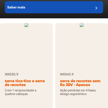
Saber mais
WX550.9
WX543.9
serra tico-tico e serra
serra de recortes sem
de recortes
fio 20V - Apenas
transformadora sem
ferramenta
2 em 1 reciprocidade e
Ação pendular em 4 fases,
fio Axis 20V - Apenas
quebra-cabeças
design ergonómico
ferramenta