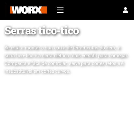
Serras tico-tico
Se está a montar a sua caixa de ferramentas do zero, a
serra tico-tico é a serra elétrica mais versátil para começar.
Compacta e fácil de controlar, serve para cortes retos e é
insubstituível em cortes curvos.