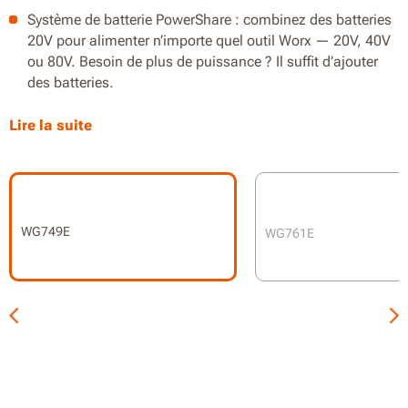
Système de batterie PowerShare : combinez des batteries
20V pour alimenter n’importe quel outil Worx — 20V, 40V
ou 80V. Besoin de plus de puissance ? Il suffit d’ajouter
des batteries.
163 cc de puissance équivalente
Lire la suite
Tond jusqu’à 800 m² avec une seule charge
2-en-1 : mulching et ramassage
Moteur sans balais 2.0 pour une autonomie prolongée
WG749E
WG761E
IntelliCut™ pour un contrôle constant du couple
Réglage centralisé de la hauteur de coupe à 7 positions :
de 20 à 80 mm
Rangement vertical avec poignée pliable
Poignée ergonomique avec réglage rapide