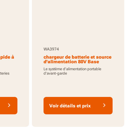
WA3974
apide à
chargeur de batterie et source
d'alimentation 80V Base
Camp - outil uniquement,
Le système d'alimentation portable
batteries non incluses
teries
d'avant-garde
Voir détails et prix