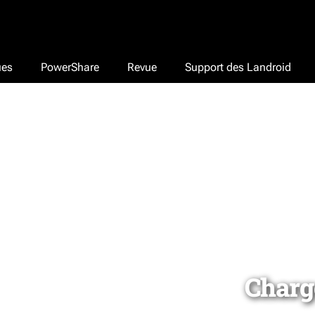
ues
PowerShare
Revue
Support des Landroid
Charg