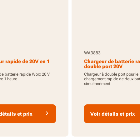
WA3883
r rapide de 20V en 1
Chargeur de batterie r
double port 20V
e batterie rapide Worx 20 V
Chargeur à double port pour le
e 1 heure
chargement rapide de deux bat
simultanément
détails et prix
Voir détails et prix