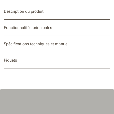
Indicateur de batterie pour une mise à jour rapide de l'état
de la batterie
Description du produit
Fonctionnalités principales
Spécifications techniques et manuel
Piquets