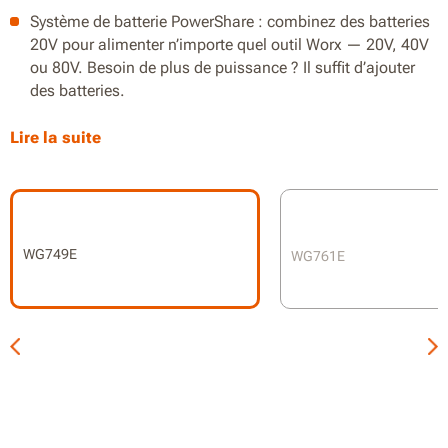
Système de batterie PowerShare : combinez des batteries
20V pour alimenter n’importe quel outil Worx — 20V, 40V
ou 80V. Besoin de plus de puissance ? Il suffit d’ajouter
des batteries.
163 cc de puissance équivalente
Lire la suite
Tond jusqu’à 800 m² avec une seule charge
2-en-1 : mulching et ramassage
Moteur sans balais 2.0 pour une autonomie prolongée
WG749E
WG761E
IntelliCut™ pour un contrôle constant du couple
Réglage centralisé de la hauteur de coupe à 7 positions :
de 20 à 80 mm
Rangement vertical avec poignée pliable
Poignée ergonomique avec réglage rapide