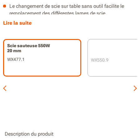
Le changement de scie sur table sans outil facilite le
remplacement des différentes lames de scie.
Lire la suite
La vitesse variable assure un meilleur contrôle avec un
angle de coupe réglable pour des coupes en biseau
jusqu'à 45°.
Scie sauteuse 550W
20 mm
L'aspiration intégrée des poussières permet de scier sans
poussière tout en gardant une vue claire sur la ligne de
WX477.1
WX550.9
coupe.
Description du produit