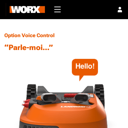
Option Voice Control
“Parle-moi...”