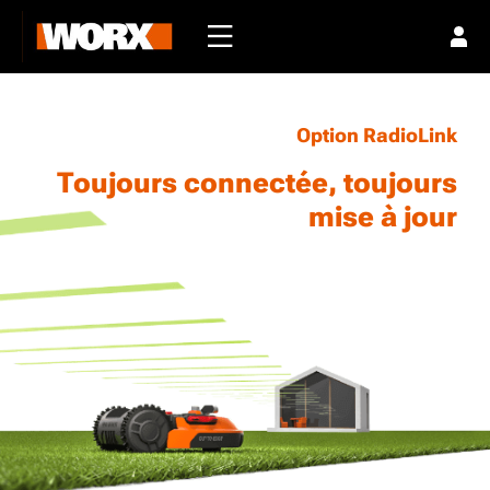
Option RadioLink
Toujours connectée, toujours
mise à jour