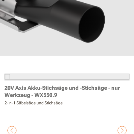
20V Axis Akku-Stichsäge und -Stichsäge - nur
2
Werkzeug - WX550.9
S
2-in-1 Säbelsäge und Stichsäge
20