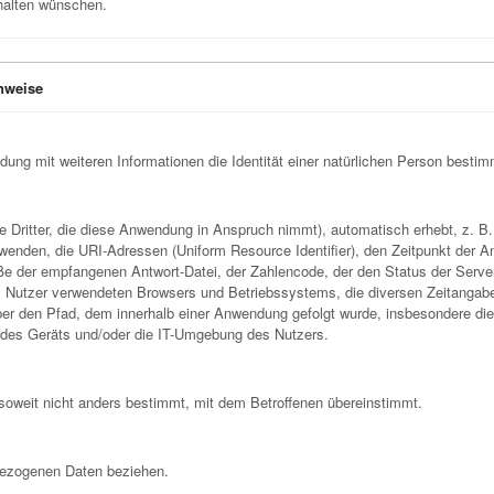
halten wünschen.
nweise
indung mit weiteren Informationen die Identität einer natürlichen Person besti
e Dritter, die diese Anwendung in Anspruch nimmt), automatisch erhebt, z. 
nden, die URI-Adressen (Uniform Resource Identifier), den Zeitpunkt der An
e der empfangenen Antwort-Datei, der Zahlencode, der den Status der Server-
 Nutzer verwendeten Browsers und Betriebssystems, die diversen Zeitangaben p
r den Pfad, dem innerhalb einer Anwendung gefolgt wurde, insbesondere die
 des Geräts und/oder die IT-Umgebung des Nutzers.
oweit nicht anders bestimmt, mit dem Betroffenen übereinstimmt.
nbezogenen Daten beziehen.