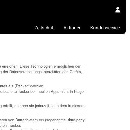
Zeitschrift
Aktionen
Kundenservice
 erreichen. Diese Technologien ermöglichen den
ng der Datenverarbeitungskapazitäten des Geräts,
es als „Tracker“ definiert.
basierte Tacker bei mobilen Apps nicht in Frage.
g erteilt, so kann sie jederzeit nach dem in diesem
en von Drittanbietern ein (sogenannte „third-party
eten Tracker.