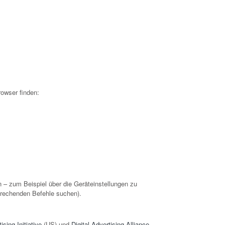
owser finden:
 – zum Beispiel über die Geräteinstellungen zu
sprechenden Befehle suchen).
sing Initiative
(US) und
Digital Advertising Alliance