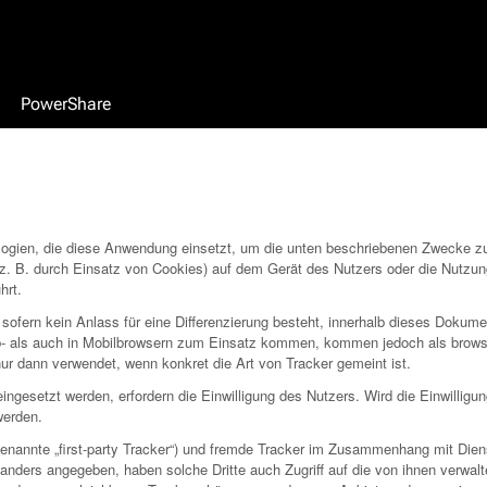
PowerShare
logien, die diese Anwendung einsetzt, um die unten beschriebenen Zwecke zu
 (z. B. durch Einsatz von Cookies) auf dem Gerät des Nutzers oder die Nutzu
hrt.
ofern kein Anlass für eine Differenzierung besteht, innerhalb dieses Dokument
- als auch in Mobilbrowsern zum Einsatz kommen, kommen jedoch als browser
ur dann verwendet, wenn konkret die Art von Tracker gemeint ist.
ngesetzt werden, erfordern die Einwilligung des Nutzers. Wird die Einwilligun
werden.
nannte „first-party Tracker“) und fremde Tracker im Zusammenhang mit Dienst
anders angegeben, haben solche Dritte auch Zugriff auf die von ihnen verwalt