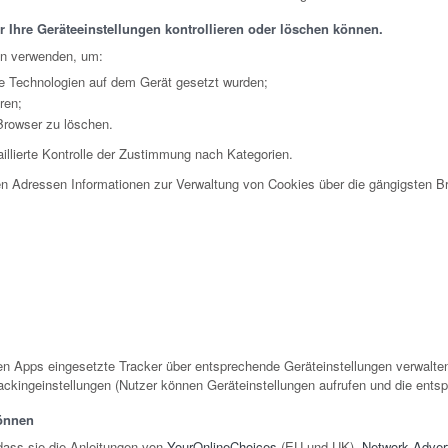
 Ihre Geräteeinstellungen kontrollieren oder löschen können.
en verwenden, um:
e Technologien auf dem Gerät gesetzt wurden;
ren;
Browser zu löschen.
illierte Kontrolle der Zustimmung nach Kategorien.
n Adressen Informationen zur Verwaltung von Cookies über die gängigsten Br
n Apps eingesetzte Tracker über entsprechende Geräteinstellungen verwalten
ackingeinstellungen (Nutzer können Geräteinstellungen aufrufen und die ent
können
dass sie die Anleitungen von
YourOnlineChoices
(EU und UK),
Network Adverti