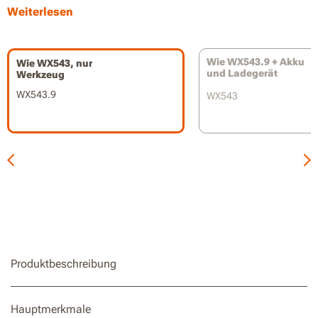
Präzisionsklingenführung für Genauigkeit in engen Kurven
Weiterlesen
Staubgebläse und LED-Licht für maximale Sichtbarkeit
der Schnittlinie
Wie WX543.9 + Akku
Wie WX543, nur
Ergonomisch geformter Griff für hervorragende
und Ladegerät
Werkzeug
Manövrierfähigkeit
WX543.9
WX543
Teil der Worx PowerShare Akku-Plattform
Produktbeschreibung
Hauptmerkmale