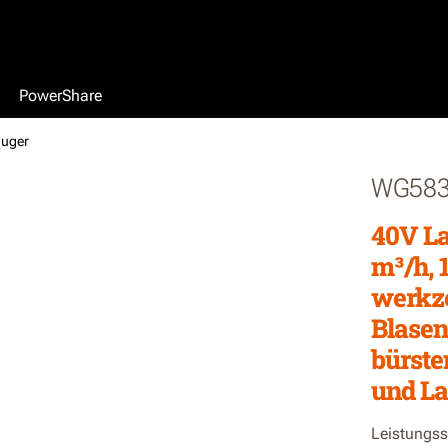
PowerShare
auger
WG583
40V La
m³/h, 
werkz
Blase
bürste
und La
Leistungss