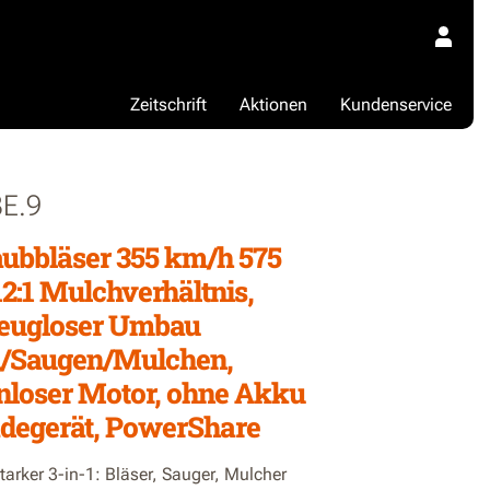
Zeitschrift
Aktionen
Kundenservice
E.9
ubbläser 355 km/h 575
12:1 Mulchverhältnis,
eugloser Umbau
n/Saugen/Mulchen,
nloser Motor, ohne Akku
degerät, PowerShare
tarker 3-in-1: Bläser, Sauger, Mulcher