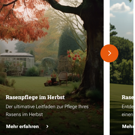
Rasenpflege im Herbst
Rase
Der ultimative Leitfaden zur Pflege Ihres
Entdec
Rasens im Herbst
einen
Mehr erfahren
Mehr 