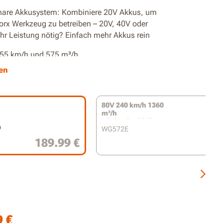
are Akkusystem: Kombiniere 20V Akkus, um
orx Werkzeug zu betreiben – 20V, 40V oder
hr Leistung nötig? Einfach mehr Akkus rein
355 km/h und 575 m³/h
en
ter bürstenloser Motor für längere Laufzeit
lch-Verhältnis
80V 240 km/h 1360
as leichte Design und die Räder unter dem
m³/h
Rückenlaubbläser
r wird der Kraftaufwand minimiert
9
WG572E
189.99 €
gloser Umbau von Laubbläser zu -sauger
e Geschwindigkeit in zwei Stufen
erte Akkuanzeige
9
€